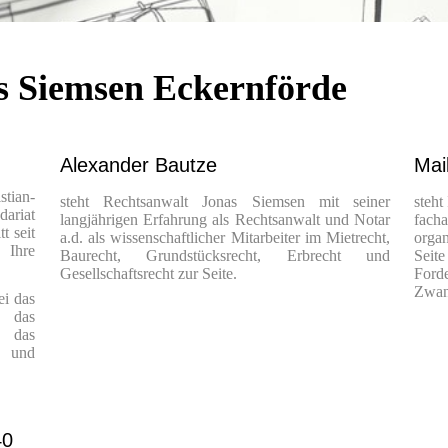
s Siemsen Eckernförde
Alexander Bautze
Mai
stian-
steht Rechtsanwalt Jonas Siemsen mit seiner
steht
dariat
langjährigen Erfahrung als Rechtsanwalt und Notar
facha
t seit
a.d. als wissenschaftlicher Mitarbeiter im Mietrecht,
organ
 Ihre
Baurecht, Grundstücksrecht, Erbrecht und
Seite
Gesellschaftsrecht zur Seite.
Ford
Zwan
ei das
, das
h das
t und
40